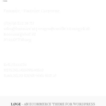
Fantasize – Fantasize Corporate
(31)(0)6 252 58 717
sales@fantasize.nl | vragen@candle-of-magick.nl
Rozemarijnhof 32
5044AV Tilburg
KvK:72555734
BTW:NL001678846B52
Bank:NL22 KNAB 0601 6113 57
LØGE
- AN ECOMMERCE THEME FOR WORDPRESS