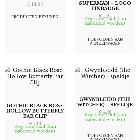
SUPERMAN – LOGO
€
13,90
PINBADGE
€
1,25
PRODUCTEN BEKIJKEN
3 op voorraad (kan
nabesteld worden)
TOEVOEGEN AAN
WINKELWAGEN
GWYNBLEIDD (THE
WITCHER) – SPELDJE
GOTHIC BLACK ROSE
HOLLOW BUTTERFLY
€
4,91
3 op voorraad (kan
EAR CLIP
nabesteld worden)
€
7,13
2 op voorraad (kan
nabesteld worden)
TOEVOEGEN AAN
WINKELWAGEN