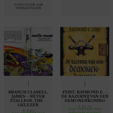
TOEVOEGEN AAN
WINKELWAGEN
BRANCH CLABELL,
FEIST, RAYMOND E. –
JAMES – SILVER
DE RAZERNIJ VAN EEN
STALLION, THE –
DEMONENKONING
GELEZEN
€
12,50
1 op voorraad (kan
€
3,95
nabesteld worden)