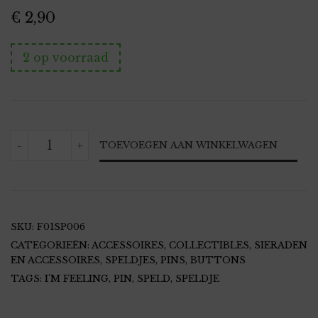
€
2,90
2 op voorraad
SPELDJE
-
+
TOEVOEGEN AAN WINKELWAGEN
/
PIN
I'M
FEELING
ROND
AANTAL
SKU:
F01SP006
CATEGORIEËN:
ACCESSOIRES
,
COLLECTIBLES
,
SIERADEN
EN ACCESSOIRES
,
SPELDJES, PINS, BUTTONS
TAGS:
I'M FEELING
,
PIN
,
SPELD
,
SPELDJE