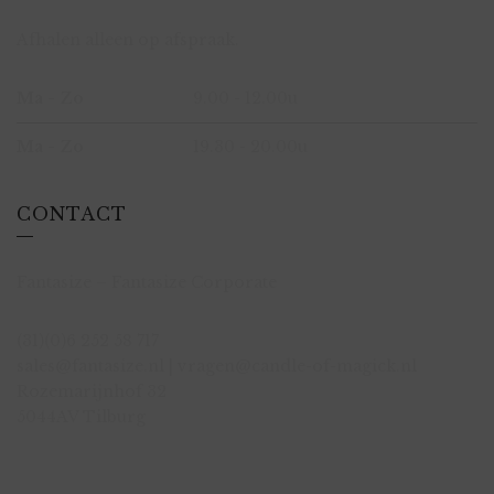
Afhalen alleen op afspraak.
Ma - Zo
9.00 - 12.00u
Ma - Zo
19.30 - 20.00u
CONTACT
Fantasize – Fantasize Corporate
(31)(0)6 252 58 717
sales@fantasize.nl | vragen@candle-of-magick.nl
Rozemarijnhof 32
5044AV Tilburg