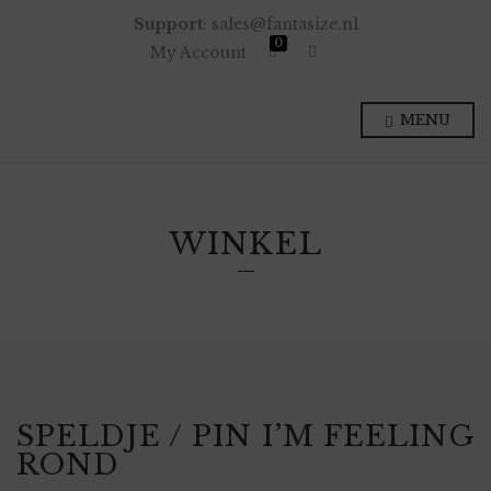
Support
: sales@fantasize.nl
0
E
My Account
x
p
a
n
MENU
d
p
r
o
d
u
c
WINKEL
t
s
e
a
r
c
h
f
o
r
m
SPELDJE / PIN I’M FEELING
ROND