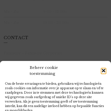
Ma - Zo
9.00 - 12.00u
Ma - Zo
19.30 - 20.00u
CONTACT
Fantasize – Fantasize Corporate
(31)(0)6 252 58 717
Beheer cookie
sales@fantasize.nl | vragen@candle-of-magick.nl
toestemming
Rozemarijnhof 32
5044AV Tilburg
Om de beste ervaringen te bieden, gebruiken wij technologieën
zoals cookies om informatie over je apparaat op te slaan en/of te
raadplegen. Door in te stemmen met deze technologieën kunnen
wij gegevens zoals surfgedrag of unieke ID's op deze site
verwerken. Als je geen toestemming geeft of uw toestemming
intrekt, kan dit een nadelige invloed hebben op bepaalde functies
KvK:72555734
en mogelijkheden.