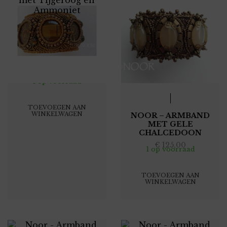
NOOR – ARMBAND
MET TIJGEROOG EN
AMMONIET
€
137,50
1 op voorraad
TOEVOEGEN AAN
WINKELWAGEN
NOOR – ARMBAND
MET GELE
CHALCEDOON
€
125,00
1 op voorraad
TOEVOEGEN AAN
WINKELWAGEN