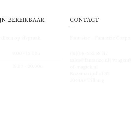
IJN BEREIKBAAR!
CONTACT
alleen op afspraak.
Fantasize – Fantasize Corpo
9.00 - 12.00u
(31)(0)6 252 58 717
sales@fantasize.nl | vragen
19.30 - 20.00u
of-magick.nl
Rozemarijnhof 32
5044AV Tilburg