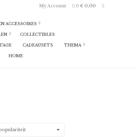
E
My Account
0
€
0,00
x
p
a
EN ACCESSOIRES
n
d
LEN
COLLECTIBLES
p
r
TAGE
CADEAUSETS
THEMA
o
d
HOME
u
c
t
s
e
a
r
c
h
f
o
r
m