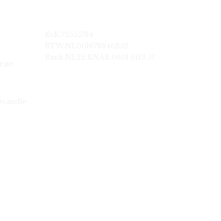
KvK:72555734
BTW:NL001678846B52
Bank:NL22 KNAB 0601 6113 57
rate
@candle-