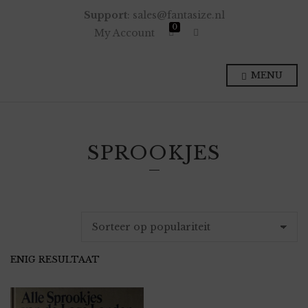
Support
: sales@fantasize.nl
0
E
My Account
x
p
a
n
MENU
d
p
r
o
d
u
c
SPROOKJES
t
s
e
a
r
c
h
f
o
r
m
ENIG RESULTAAT