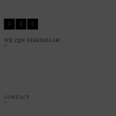
WIJ ZIJN BEREIKBAAR!
Afhalen alleen op afspraak.
Ma - Zo
9.00 - 12.00u
Ma - Zo
19.30 - 20.00u
CONTACT
Fantasize – Fantasize Corporate