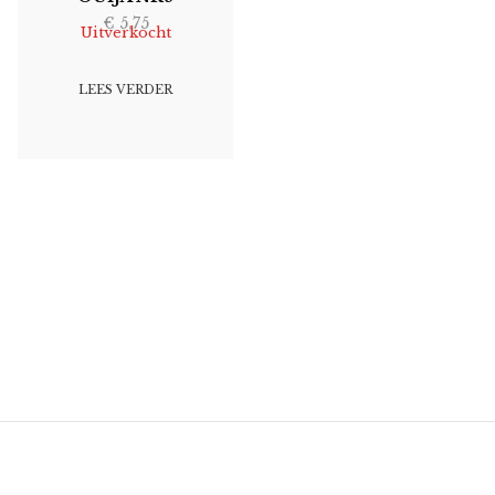
€
5,75
Uitverkocht
LEES VERDER