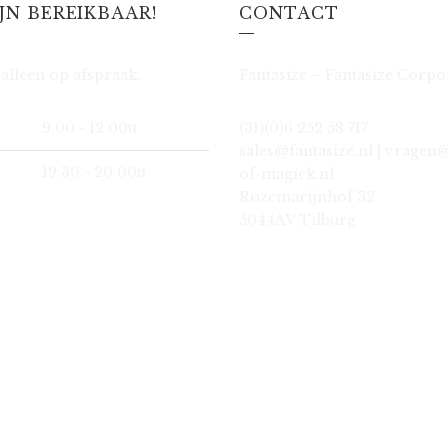
IJN BEREIKBAAR!
CONTACT
alleen op afspraak.
Fantasize – Fantasize Corpo
9.00 - 12.00u
(31)(0)6 252 58 717
sales@fantasize.nl | vragen
19.30 - 20.00u
of-magick.nl
Rozemarijnhof 32
5044AV Tilburg