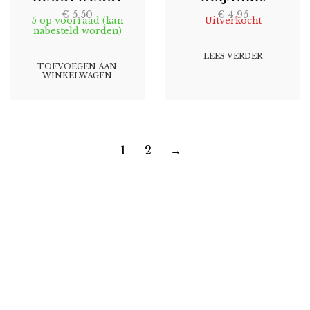
€
5,50
€
4,95
5 op voorraad (kan
Uitverkocht
nabesteld worden)
LEES VERDER
TOEVOEGEN AAN
WINKELWAGEN
1
2
→