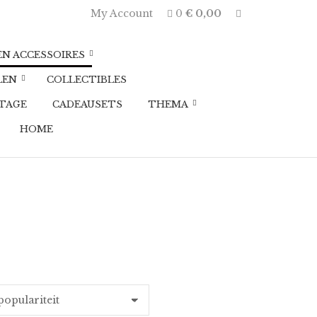
E
My Account
0
€
0,00
x
p
a
EN ACCESSOIRES
n
d
LEN
COLLECTIBLES
p
r
TAGE
CADEAUSETS
THEMA
o
d
HOME
u
c
t
s
e
a
r
c
h
f
o
r
m