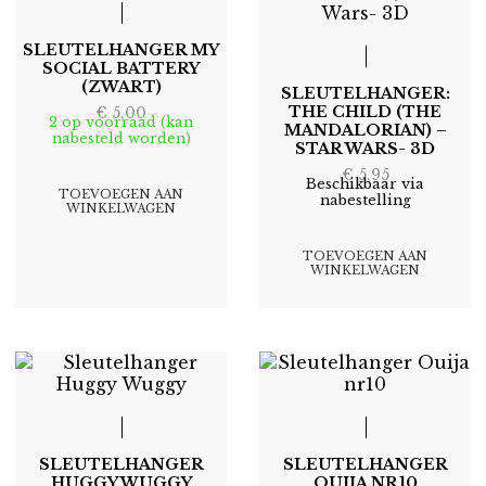
SLEUTELHANGER MY
SOCIAL BATTERY
(ZWART)
SLEUTELHANGER:
THE CHILD (THE
€
5,00
2 op voorraad (kan
MANDALORIAN) –
nabesteld worden)
STAR WARS- 3D
€
5,95
Beschikbaar via
TOEVOEGEN AAN
nabestelling
WINKELWAGEN
TOEVOEGEN AAN
WINKELWAGEN
SLEUTELHANGER
SLEUTELHANGER
HUGGY WUGGY
OUIJA NR10