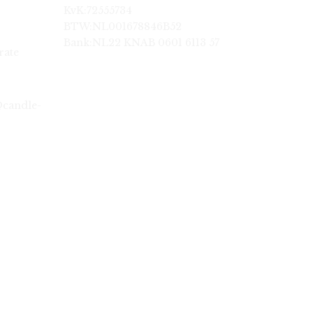
KvK:72555734
BTW:NL001678846B52
Bank:NL22 KNAB 0601 6113 57
rate
@candle-