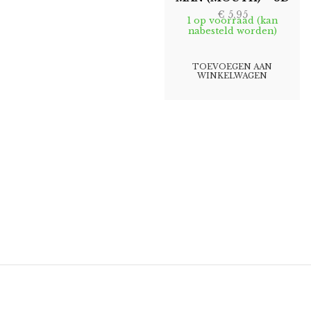
€
5,95
1 op voorraad (kan
nabesteld worden)
TOEVOEGEN AAN
WINKELWAGEN