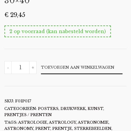
30×40
€
29,45
2 op voorraad (kan nabesteld worden)
PRENT
-
+
TOEVOEGEN AAN WINKELWAGEN
ZODIAC
SIGNS
30X40
AANTAL
SKU:
F01P017
CATEGORIEËN:
POSTERS, DRUKWERK, KUNST
,
PRENTJES / PRENTEN
TAGS:
ASTROLOGIE
,
ASTROLOGY
,
ASTRONOMIE
,
ASTRONOMY
,
PRENT
,
PRENTJE
,
STERREBEELDEN
,