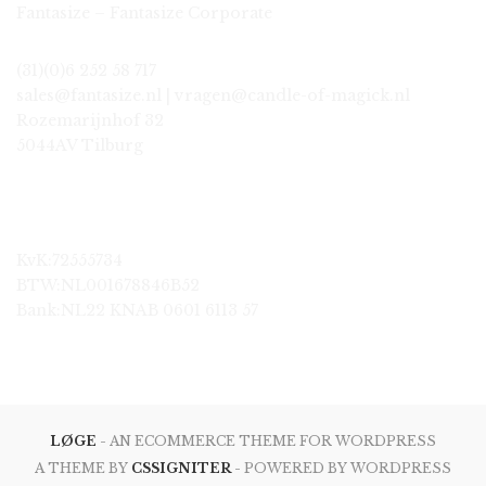
Fantasize – Fantasize Corporate
(31)(0)6 252 58 717
sales@fantasize.nl | vragen@candle-of-magick.nl
Rozemarijnhof 32
5044AV Tilburg
KvK:72555734
BTW:NL001678846B52
Bank:NL22 KNAB 0601 6113 57
LØGE
- AN ECOMMERCE THEME FOR WORDPRESS
A THEME BY
CSSIGNITER
- POWERED BY WORDPRESS