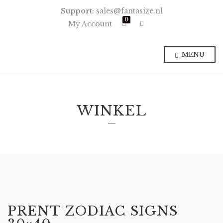
Support
: sales@fantasize.nl
0
E
My Account
x
p
a
n
MENU
d
p
r
o
d
u
c
WINKEL
t
s
e
a
r
c
h
f
o
r
m
PRENT ZODIAC SIGNS