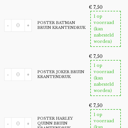
X-
FILES
€
7,50
BRUIN
AANTAL
1 op
POSTER
voorraad
POSTER BATMAN
-
+
BATMAN
BRUIN KRANTENDRUK
(kan
BRUIN
nabesteld
KRANTENDRUK
AANTAL
worden)
€
7,50
1 op
POSTER
voorraad
POSTER JOKER BRUIN
-
+
JOKER
KRANTENDRUK
(kan
BRUIN
nabesteld
KRANTENDRUK
AANTAL
worden)
€
7,50
1 op
POSTER HARLEY
POSTER
voorraad
-
+
QUINN BRUIN
HARLEY
(kan