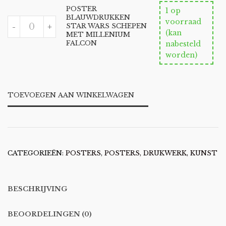
VINTAGE
POSTER
LOOK
1 op
BLAUWDRUKKEN
AANTAL
POSTER
voorraad
-
+
STAR WARS SCHEPEN
BLAUWDRUKKEN
(kan
MET MILLENIUM
STAR
FALCON
nabesteld
WARS
SCHEPEN
worden)
MET
MILLENIUM
FALCON
AANTAL
TOEVOEGEN AAN WINKELWAGEN
CATEGORIEËN:
POSTERS
,
POSTERS, DRUKWERK, KUNST
BESCHRIJVING
BEOORDELINGEN (0)