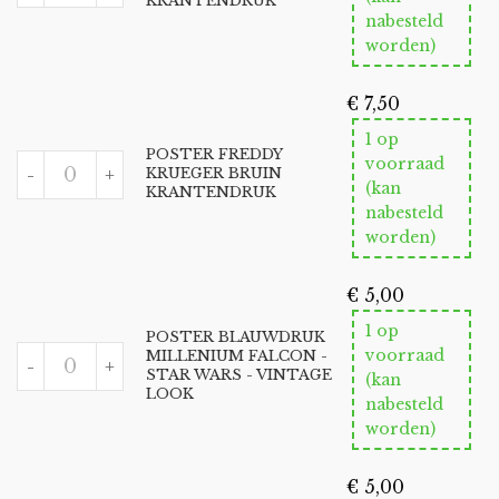
KRANTENDRUK
QUINN
nabesteld
BRUIN
KRANTENDRUK
worden)
AANTAL
€
7,50
1 op
POSTER FREDDY
POSTER
voorraad
-
+
KRUEGER BRUIN
FREDDY
(kan
KRANTENDRUK
KRUEGER
nabesteld
BRUIN
KRANTENDRUK
worden)
AANTAL
€
5,00
1 op
POSTER BLAUWDRUK
POSTER
voorraad
MILLENIUM FALCON -
-
+
BLAUWDRUK
STAR WARS - VINTAGE
(kan
MILLENIUM
LOOK
nabesteld
FALCON
-
worden)
STAR
WARS
-
€
5,00