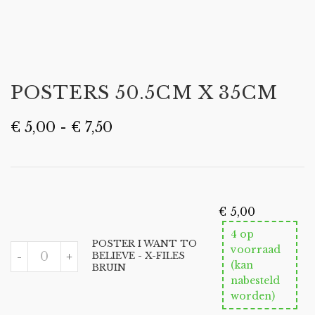
POSTERS 50.5CM X 35CM
Prijsklasse:
€
5,00
-
€
7,50
€ 5,00
tot
€ 7,50
€
5,00
4 op
POSTER I WANT TO
POSTER
voorraad
-
+
BELIEVE - X-FILES
I
(kan
BRUIN
WANT
nabesteld
TO
BELIEVE
worden)
-