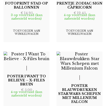
FOTOPRINT STAD OP
PRENTJE ZODIAC SIGN
BALLONNEN
CAPRICORN
€
14,95
€
12,45
3 op voorraad (kan
4 op voorraad (kan
nabesteld worden)
nabesteld worden)
TOEVOEGEN AAN
TOEVOEGEN AAN
WINKELWAGEN
WINKELWAGEN
POSTER I WANT TO
BELIEVE – X-FILES
BRUIN
POSTER
BLAUWDRUKKEN
€
5,00
4 op voorraad (kan
STAR WARS SCHEPEN
nabesteld worden)
MET MILLENIUM
FALCON