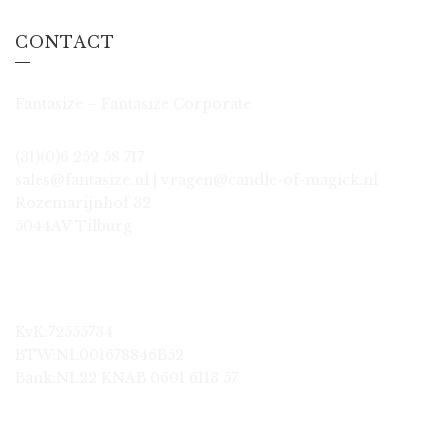
CONTACT
Fantasize – Fantasize Corporate
(31)(0)6 252 58 717
sales@fantasize.nl | vragen@candle-of-magick.nl
Rozemarijnhof 32
5044AV Tilburg
KvK:72555734
BTW:NL001678846B52
Bank:NL22 KNAB 0601 6113 57