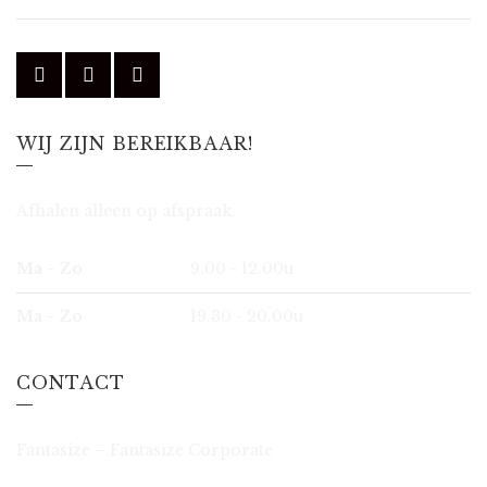
WIJ ZIJN BEREIKBAAR!
Afhalen alleen op afspraak.
Ma - Zo
9.00 - 12.00u
Ma - Zo
19.30 - 20.00u
CONTACT
Fantasize – Fantasize Corporate