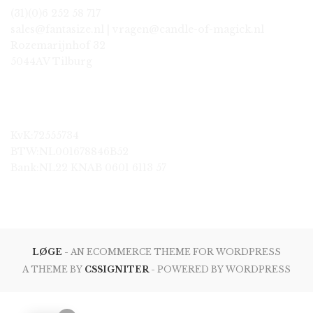
(31)(0)6 252 58 717
sales@fantasize.nl | vragen@candle-of-magick.nl
Rozemarijnhof 32
5044AV Tilburg
KvK:72555734
BTW:NL001678846B52
Bank:NL22 KNAB 0601 6113 57
LØGE
- AN ECOMMERCE THEME FOR WORDPRESS
A THEME BY
CSSIGNITER
- POWERED BY WORDPRESS