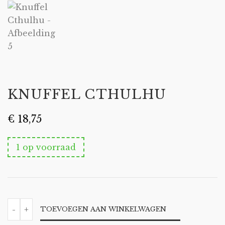
KNUFFEL CTHULHU
€
18,75
1 op voorraad
KNUFFEL
-
+
TOEVOEGEN AAN WINKELWAGEN
CTHULHU
AANTAL