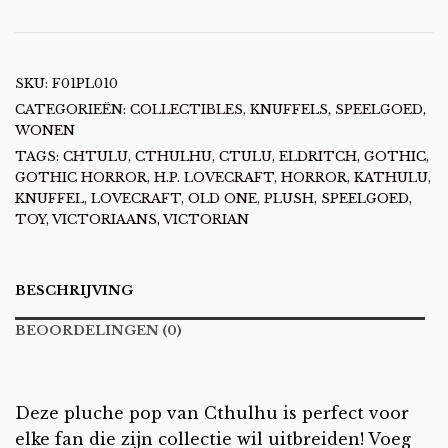
SKU:
F01PL010
CATEGORIEËN:
COLLECTIBLES
,
KNUFFELS, SPEELGOED
,
WONEN
TAGS:
CHTULU
,
CTHULHU
,
CTULU
,
ELDRITCH
,
GOTHIC
,
GOTHIC HORROR
,
H.P. LOVECRAFT
,
HORROR
,
KATHULU
,
KNUFFEL
,
LOVECRAFT
,
OLD ONE
,
PLUSH
,
SPEELGOED
,
TOY
,
VICTORIAANS
,
VICTORIAN
BESCHRIJVING
BEOORDELINGEN (0)
Deze pluche pop van Cthulhu is perfect voor
elke fan die zijn collectie wil uitbreiden! Voeg