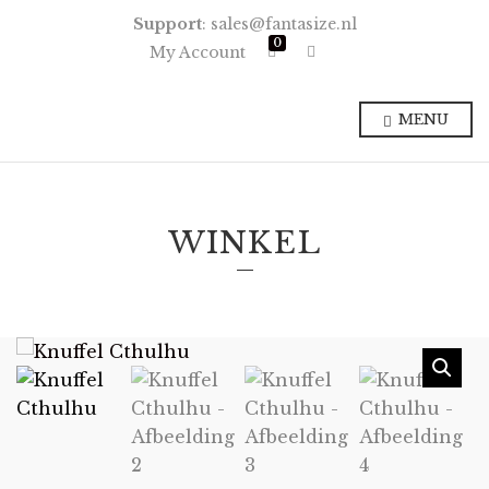
Support
: sales@fantasize.nl
0
E
My Account
x
p
a
n
MENU
d
p
r
o
d
u
c
WINKEL
t
s
e
a
r
c
h
f
o
r
m