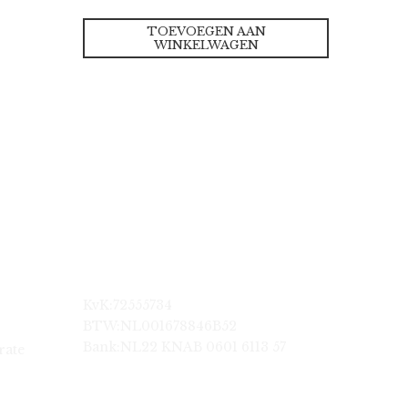
TOEVOEGEN AAN
WINKELWAGEN
KvK:72555734
BTW:NL001678846B52
Bank:NL22 KNAB 0601 6113 57
rate