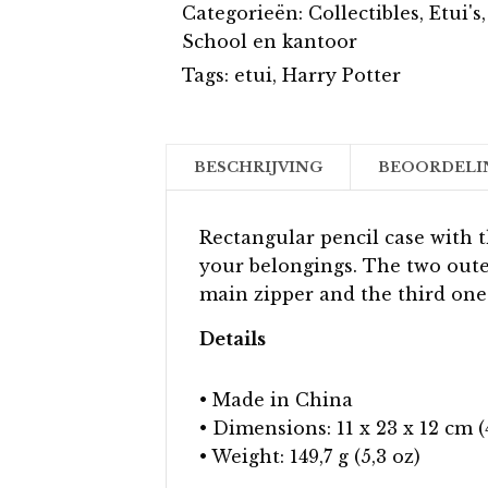
Categorieën:
Collectibles
,
Etui's
,
School en kantoor
Tags:
etui
,
Harry Potter
BESCHRIJVING
BEOORDELIN
Rectangular pencil case with 
your belongings. The two oute
main zipper and the third one
Details
• Made in China
• Dimensions: 11 x 23 x 12 cm (4,
• Weight: 149,7 g (5,3 oz)