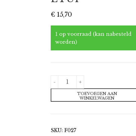
€
15,70
1 op voorraad (kan nabesteld
worden)
Harry
-
+
Potter
Greyly-
TOEVOEGEN AAN
Triple
WINKELWAGEN
HS
etui
aantal
SKU:
F027