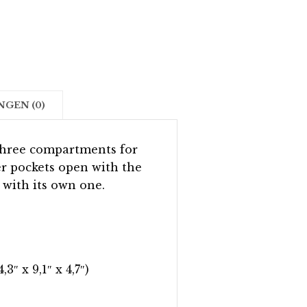
GEN (0)
three compartments for
r pockets open with the
 with its own one.
3″ x 9,1″ x 4,7″)