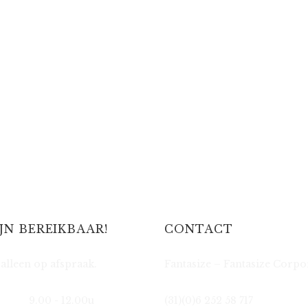
IJN BEREIKBAAR!
CONTACT
alleen op afspraak.
Fantasize – Fantasize Corpo
9.00 - 12.00u
(31)(0)6 252 58 717