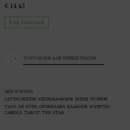
€
14,45
1 op voorraad
GEURKAARS
-
+
TOEVOEGEN AAN WINKELWAGEN
THE
STAR
LAVENDER
AANTAL
SKU:
F01O005
CATEGORIEËN:
(GEUR)KAARSEN
,
SFEER
,
WONEN
TAGS:
DE STER
,
GEURKAARS
,
KAARSEN
,
SCENTED
CANDLE
,
TAROT
,
THE STAR