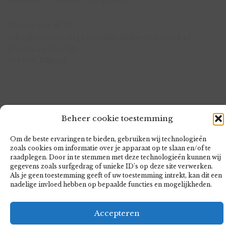
(31)(0)6 252 58 717
sales@fantasize.nl | vragen@candle-of-magick.nl
Rozemarijnhof 32
5044AV Tilburg
KvK:72555734
Beheer cookie toestemming
BTW:NL001678846B52
Bank:NL22 KNAB 0601 6113 57
Om de beste ervaringen te bieden, gebruiken wij technologieën
zoals cookies om informatie over je apparaat op te slaan en/of te
raadplegen. Door in te stemmen met deze technologieën kunnen wij
gegevens zoals surfgedrag of unieke ID's op deze site verwerken.
Als je geen toestemming geeft of uw toestemming intrekt, kan dit een
nadelige invloed hebben op bepaalde functies en mogelijkheden.
LØGE
- AN ECOMMERCE THEME FOR WORDPRESS
A THEME BY
CSSIGNITER
- POWERED BY WORDPRESS
Accepteren