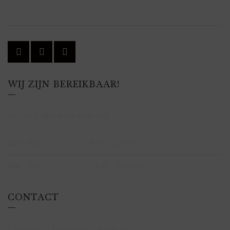
WIJ ZIJN BEREIKBAAR!
Afhalen alleen op afspraak.
Ma - Zo
9.00 - 12.00u
Ma - Zo
19.30 - 20.00u
CONTACT
Fantasize – Fantasize Corporate