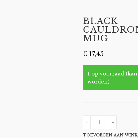
BLACK
CAULDRO
MUG
€
17,45
1 op voorraad (kan
worden)
BLACK
-
+
CAULDRON
MUG
AANTAL
TOEVOEGEN AAN WIN