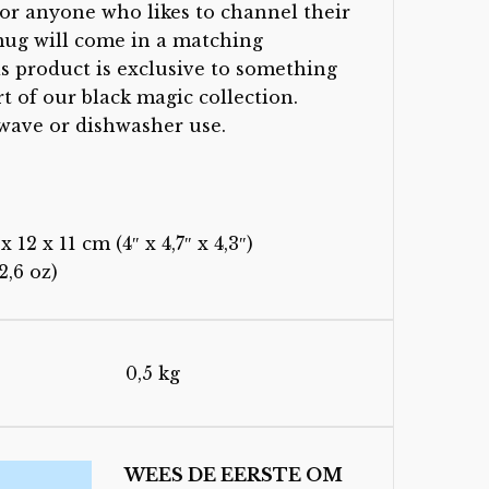
for anyone who likes to channel their
mug will come in a matching
s product is exclusive to something
rt of our black magic collection.
wave or dishwasher use.
 12 x 11 cm (4″ x 4,7″ x 4,3″)
2,6 oz)
0,5 kg
WEES DE EERSTE OM