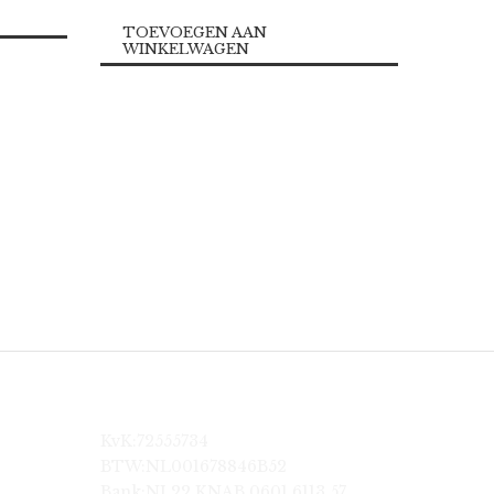
TOEVOEGEN AAN
WINKELWAGEN
KvK:72555734
BTW:NL001678846B52
Bank:NL22 KNAB 0601 6113 57