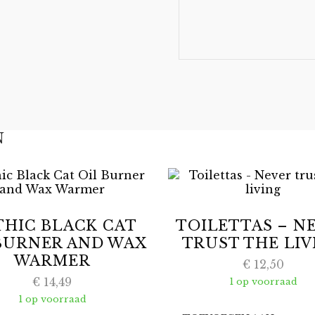
N
HIC BLACK CAT
TOILETTAS – N
BURNER AND WAX
TRUST THE LIV
WARMER
€
12,50
€
14,49
1 op voorraad
1 op voorraad