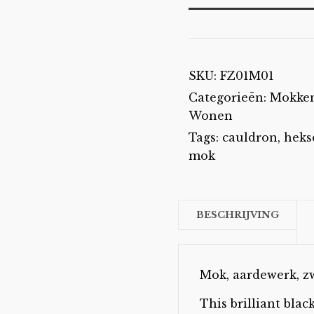
SKU:
FZ01M01
Categorieën:
Mokken
Wonen
Tags:
cauldron
,
heks
mok
BESCHRIJVING
Mok, aardewerk, z
This brilliant blac