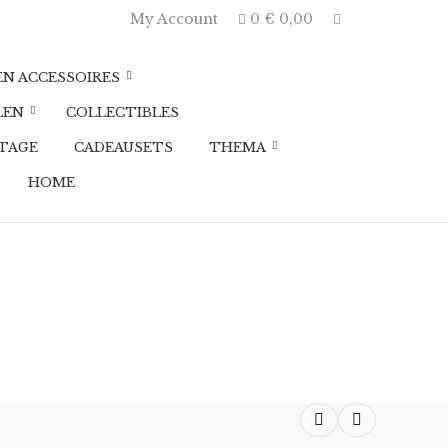
E
My Account
0
€
0,00
x
p
a
EN ACCESSOIRES
n
d
LEN
COLLECTIBLES
p
r
TAGE
CADEAUSETS
THEMA
o
d
HOME
u
c
t
s
e
a
r
c
h
f
o
r
Previous product
Next product
m