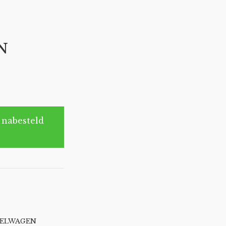
N
 nabesteld
KELWAGEN