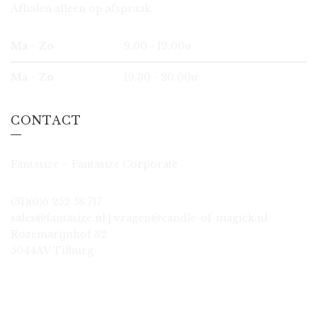
Afhalen alleen op afspraak.
Ma - Zo
9.00 - 12.00u
Ma - Zo
19.30 - 20.00u
CONTACT
Fantasize – Fantasize Corporate
(31)(0)6 252 58 717
sales@fantasize.nl | vragen@candle-of-magick.nl
Rozemarijnhof 32
5044AV Tilburg