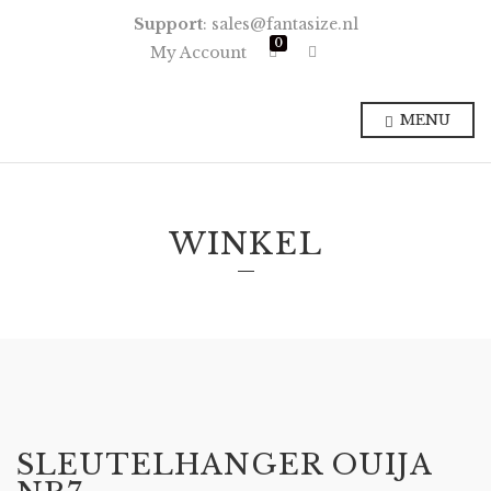
Support
: sales@fantasize.nl
0
E
My Account
x
p
a
n
MENU
d
p
r
o
d
u
c
WINKEL
t
s
e
a
r
c
h
f
o
r
m
SLEUTELHANGER OUIJA