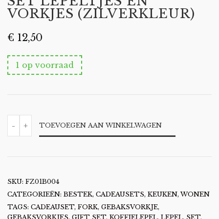
SET LEPELTJES EN
VORKJES (ZILVERKLEUR)
€
12,50
1 op voorraad
SET
-
+
TOEVOEGEN AAN WINKELWAGEN
LEPELTJES
EN
VORKJES
(ZILVERKLEUR)
AANTAL
SKU:
FZ01B004
CATEGORIEËN:
BESTEK
,
CADEAUSETS
,
KEUKEN
,
WONEN
TAGS:
CADEAUSET
,
FORK
,
GEBAKSVORKJE
,
GEBAKSVORKJES
,
GIFT SET
,
KOFFIELEPEL
,
LEPEL
,
SET
,