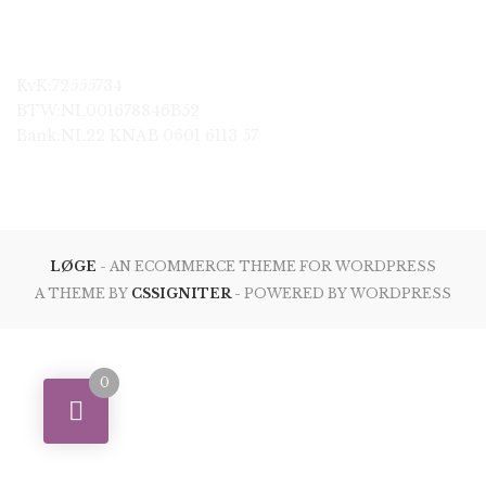
KvK:72555734
BTW:NL001678846B52
Bank:NL22 KNAB 0601 6113 57
LØGE
- AN ECOMMERCE THEME FOR WORDPRESS
A THEME BY
CSSIGNITER
- POWERED BY WORDPRESS
0