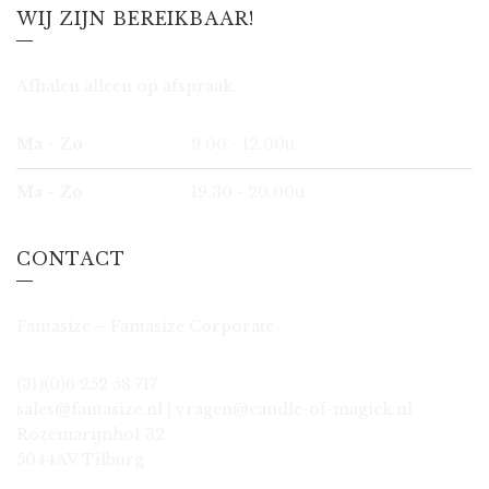
WIJ ZIJN BEREIKBAAR!
Afhalen alleen op afspraak.
Ma - Zo
9.00 - 12.00u
Ma - Zo
19.30 - 20.00u
CONTACT
Fantasize – Fantasize Corporate
(31)(0)6 252 58 717
sales@fantasize.nl | vragen@candle-of-magick.nl
Rozemarijnhof 32
5044AV Tilburg