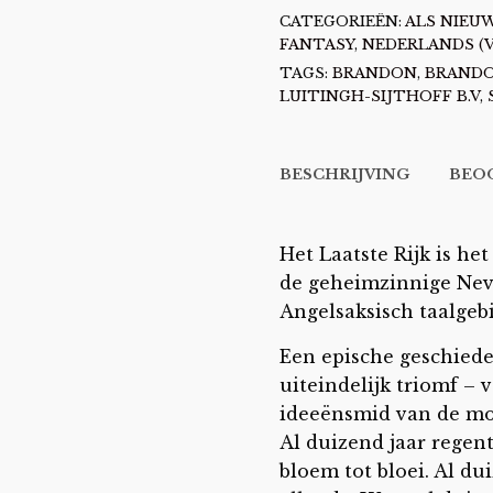
CATEGORIEËN:
ALS NIEU
FANTASY
,
NEDERLANDS (
TAGS:
BRANDON
,
BRANDO
LUITINGH-SIJTHOFF B.V
,
BESCHRIJVING
BEOO
Het Laatste Rijk is he
de geheimzinnige Nev
Angelsaksisch taalgeb
Een epische geschiede
uiteindelijk triomf –
ideeënsmid van de mo
Al duizend jaar regen
bloem tot bloei. Al du