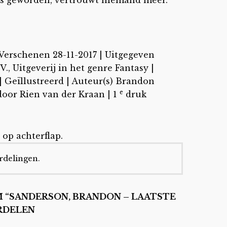
 Verschenen 28-11-2017
|
Uitgegeven
.V., Uitgeverij
in het genre Fantasy
|
| Geïllustreerd | Auteur(s) Brandon
e
door Rien van der Kraan
| 1
druk
 op achterflap.
rdelingen.
M “SANDERSON, BRANDON – LAATSTE
ORDELEN