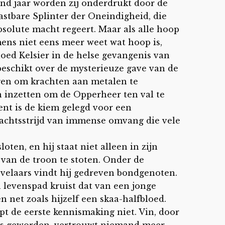
end jaar worden zij onderdrukt door de
stbare Splinter der Oneindigheid, die
bsolute macht regeert. Maar als alle hoop
mens niet eens meer weet wat hoop is,
loed Kelsier in de helse gevangenis van
beschikt over de mysterieuze gave van de
gen om krachten aan metalen te
an inzetten om de Opperheer ten val te
nt is de kiem gelegd voor een
machtsstrijd van immense omvang die vele
loten, en hij staat niet alleen in zijn
van de troon te stoten. Onder de
velaars vindt hij gedreven bondgenoten.
jn levenspad kruist dat van een jonge
n net zoals hijzelf een skaa-halfbloed.
pt de eerste kennismaking niet. Vin, door
js geworden, vertrouwt niemand meer.