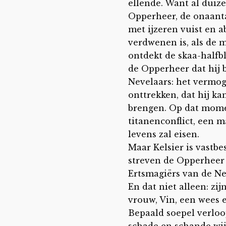
ellende. Want al duiz
Opperheer, de onaanta
met ijzeren vuist en a
verdwenen is, als de 
ontdekt de skaa-halfb
de Opperheer dat hij 
Nevelaars: het vermo
onttrekken, dat hij k
brengen. Op dat mome
titanenconflict, een 
levens zal eisen.
Maar Kelsier is vastbes
streven de Opperheer 
Ertsmagiërs van de Ne
En dat niet alleen: zi
vrouw, Vin, een wees e
Bepaald soepel verloo
schade en schande wi