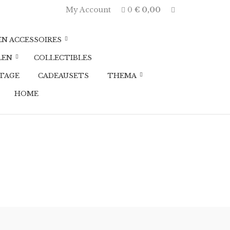
E
My Account
0
€
0,00
x
p
a
EN ACCESSOIRES
n
d
LEN
COLLECTIBLES
p
r
TAGE
CADEAUSETS
THEMA
o
d
HOME
u
c
t
s
e
a
r
c
h
f
o
r
m