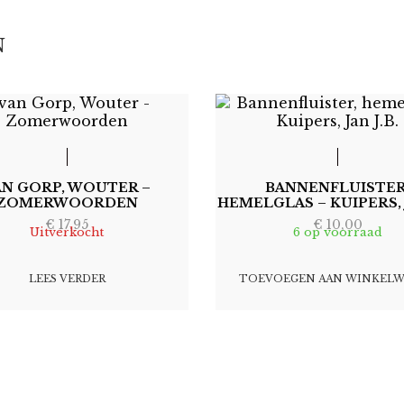
N
AN GORP, WOUTER –
BANNENFLUISTER
ZOMERWOORDEN
HEMELGLAS – KUIPERS, J
€
17,95
€
10,00
Uitverkocht
6 op voorraad
LEES VERDER
TOEVOEGEN AAN WINKEL