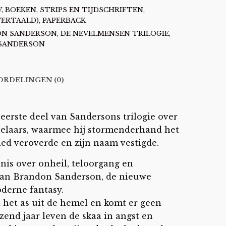
W
,
BOEKEN, STRIPS EN TIJDSCHRIFTEN
,
VERTAALD)
,
PAPERBACK
N SANDERSON
,
DE NEVELMENSEN TRILOGIE
,
SANDERSON
RDELINGEN (0)
t eerste deel van Sandersons trilogie over
elaars, waarmee hij stormenderhand het
ied veroverde en zijn naam vestigde.
nis over onheil, teloorgang en
 van Brandon Sanderson, de nieuwe
derne fantasy.
t het as uit de hemel en komt er geen
izend jaar leven de skaa in angst en