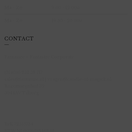
Ma - Zo
9.00 - 12.00u
Ma - Zo
19.30 - 20.00u
CONTACT
Fantasize – Fantasize Corporate
(31)(0)6 252 58 717
sales@fantasize.nl | vragen@candle-of-magick.nl
Rozemarijnhof 32
5044AV Tilburg
KvK:72555734
BTW:NL001678846B52