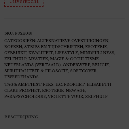
Uitverkocht
SKU:
F02K046
CATEGORIEËN:
ALTERNATIEVE OVERTUIGINGEN
,
BOEKEN, STRIPS EN TIJDSCHRIFTEN
,
ESOTERIE
,
GEBRUIKT
,
KWALITEIT
,
LIFESTYLE, MINDFULLNESS,
ZELFHULP
,
MYSTIEK, MAGIE & OCCULTISME
,
NEDERLANDS (VERTAALD)
,
ONDERWERP
,
RELIGIE,
SPIRITUALITEIT & FILOSOFIE
,
SOFTCOVER
,
TWEEDEHANDS
TAGS:
AMETHIST PERS
,
E.C. PROPHET
,
ELISABETH
CLARE PROPHET
,
ESOTERIE
,
NEW AGE
,
PARAPSYCHOLOGIE
,
VIOLETTE VUUR
,
ZELFHULP
BESCHRIJVING