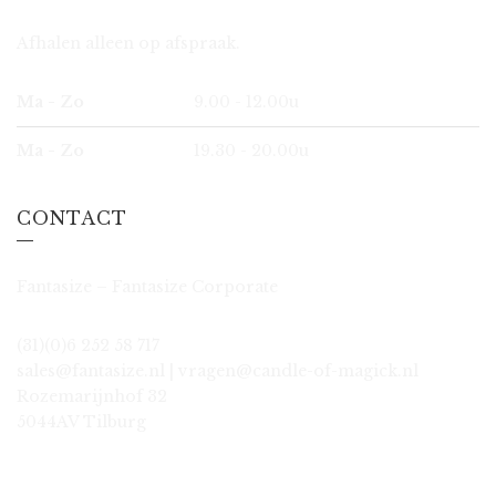
Afhalen alleen op afspraak.
Ma - Zo
9.00 - 12.00u
Ma - Zo
19.30 - 20.00u
CONTACT
Fantasize – Fantasize Corporate
(31)(0)6 252 58 717
sales@fantasize.nl | vragen@candle-of-magick.nl
Rozemarijnhof 32
5044AV Tilburg