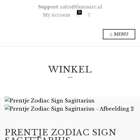
Support
: sales@fantasize.nl
0
E
My Account
x
p
a
n
MENU
d
p
r
o
d
u
c
WINKEL
t
s
e
a
r
c
h
f
o
r
m
PRENTJE ZODIAC SIGN