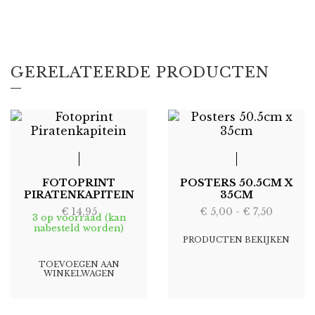
GERELATEERDE PRODUCTEN
FOTOPRINT
POSTERS 50.5CM X
PIRATENKAPITEIN
35CM
Prijskla
€
14,95
€
5,00
-
€
7,50
3 op voorraad (kan
€ 5,00
nabesteld worden)
tot
PRODUCTEN BEKIJKEN
€ 7,50
TOEVOEGEN AAN
WINKELWAGEN