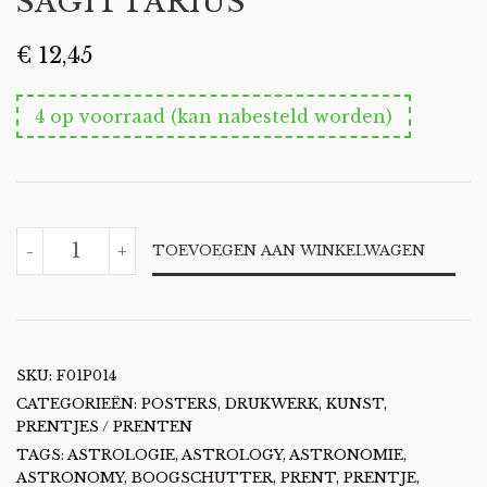
SAGITTARIUS
€
12,45
4 op voorraad (kan nabesteld worden)
PRENTJE
-
+
TOEVOEGEN AAN WINKELWAGEN
ZODIAC
SIGN
SAGITTARIUS
AANTAL
SKU:
F01P014
CATEGORIEËN:
POSTERS, DRUKWERK, KUNST
,
PRENTJES / PRENTEN
TAGS:
ASTROLOGIE
,
ASTROLOGY
,
ASTRONOMIE
,
ASTRONOMY
,
BOOGSCHUTTER
,
PRENT
,
PRENTJE
,