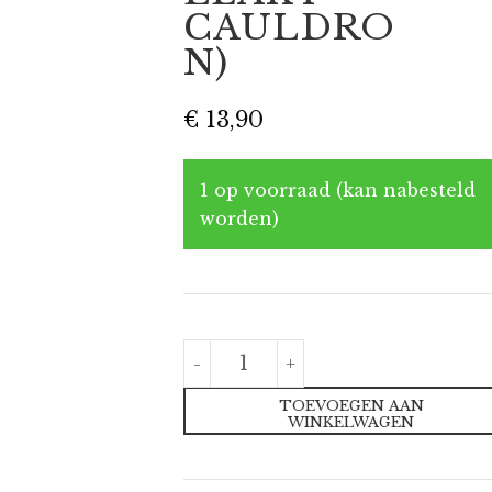
CAULDRO
N)
€
13,90
1 op voorraad (kan nabesteld
worden)
Mok
-
+
Harry
Potter
TOEVOEGEN AAN
(the
WINKELWAGEN
Leaky
Cauldron)
aantal