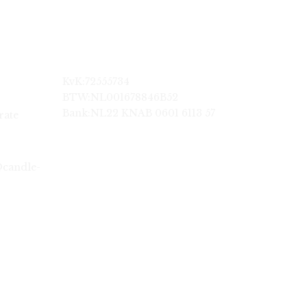
KvK:72555734
BTW:NL001678846B52
Bank:NL22 KNAB 0601 6113 57
rate
@candle-