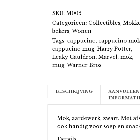
SKU:
M005
Categorieën:
Collectibles
,
Mokke
bekers
,
Wonen
Tags:
cappucino
,
cappucino mo
cappucino mug
,
Harry Potter
,
Leaky Cauldron
,
Marvel
,
mok
,
mug
,
Warner Bros
BESCHRIJVING
AANVULLEN
INFORMATI
Mok, aardewerk, zwart. Met afs
ook handig voor soep en snack
Details