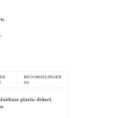
n,
k
,
DE
BEOORDELINGEN
E
(0)
luitbaar plastic deksel,
s.