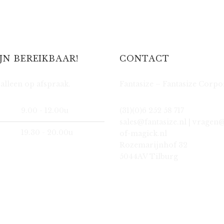
IJN BEREIKBAAR!
CONTACT
alleen op afspraak.
Fantasize – Fantasize Corpo
9.00 - 12.00u
(31)(0)6 252 58 717
sales@fantasize.nl | vragen
19.30 - 20.00u
of-magick.nl
Rozemarijnhof 32
5044AV Tilburg