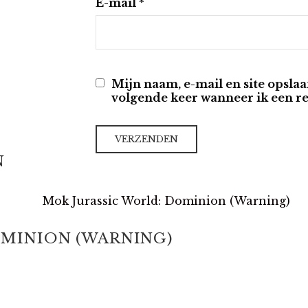
E-mail
*
Mijn naam, e-mail en site opsla
volgende keer wanneer ik een rea
N
OMINION (WARNING)