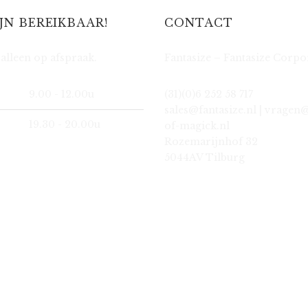
IJN BEREIKBAAR!
CONTACT
alleen op afspraak.
Fantasize – Fantasize Corpo
9.00 - 12.00u
(31)(0)6 252 58 717
sales@fantasize.nl | vragen
19.30 - 20.00u
of-magick.nl
Rozemarijnhof 32
5044AV Tilburg