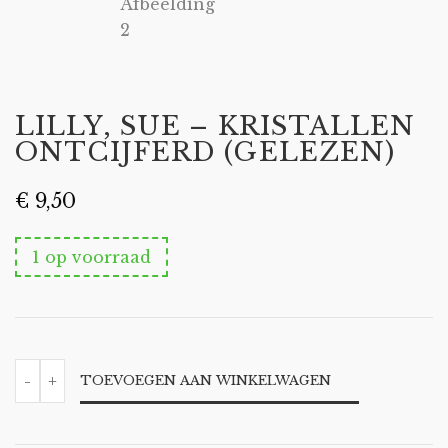
LILLY, SUE – KRISTALLEN
ONTCIJFERD (GELEZEN)
€
9,50
1 op voorraad
LILLY,
-
+
TOEVOEGEN AAN WINKELWAGEN
SUE
-
KRISTALLEN
ONTCIJFERD