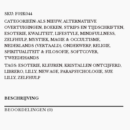
(GELEZEN)
AANTAL
SKU:
F02K044
CATEGORIEËN:
ALS NIEUW
,
ALTERNATIEVE
OVERTUIGINGEN
,
BOEKEN, STRIPS EN TIJDSCHRIFTEN
,
ESOTERIE
,
KWALITEIT
,
LIFESTYLE, MINDFULLNESS,
ZELFHULP
,
MYSTIEK, MAGIE & OCCULTISME
,
NEDERLANDS (VERTAALD)
,
ONDERWERP
,
RELIGIE,
SPIRITUALITEIT & FILOSOFIE
,
SOFTCOVER
,
TWEEDEHANDS
TAGS:
ESOTERIE
,
KLEUREN
,
KRISTALLEN ONTCIJFERD
,
LIBRERO
,
LILLY
,
NEW AGE
,
PARAPSYCHOLOGIE
,
SUE
LILLY
,
ZELFHULP
BESCHRIJVING
BEOORDELINGEN (0)