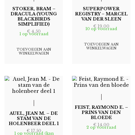
STOKER, BRAM –
SUPERPOWER
DRACULA (YOUNG
REGISTRY – MARCEL
BLACKBIRDS
VAN DER SLEEN
SIMPLIFIED)
€
19,00
10 op voorraad
€
4,50
1 op voorraad
TOEVOEGEN AAN
WINKELWAGEN
TOEVOEGEN AAN
WINKELWAGEN
FEIST, RAYMOND E. –
PRINS VAN DEN
AUEL, JEAN M. – DE
BLOEDE
STAM VAN DE
HOLENBEER DEEL 1
€
14,00
2 op voorraad
€
17,50
1 op voorraad (kan