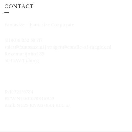
CONTACT
Fantasize – Fantasize Corporate
(31)(0)6 252 58 717
sales@fantasize.nl | vragen@candle-of-magick.nl
Rozemarijnhof 32
5044AV Tilburg
KvK:72555734
BTW:NL001678846B52
Bank:NL22 KNAB 0601 6113 57