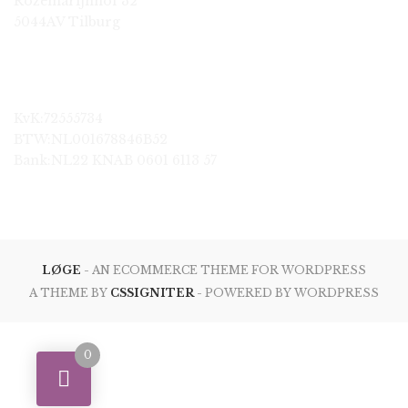
Rozemarijnhof 32
5044AV Tilburg
KvK:72555734
BTW:NL001678846B52
Bank:NL22 KNAB 0601 6113 57
LØGE
- AN ECOMMERCE THEME FOR WORDPRESS
A THEME BY
CSSIGNITER
- POWERED BY WORDPRESS
0