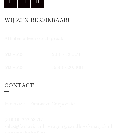
WIJ ZIJN BEREIKBAAR!
Afhalen alleen op afspraak.
Ma - Zo
9.00 - 12.00u
Ma - Zo
19.30 - 20.00u
CONTACT
Fantasize – Fantasize Corporate
(31)(0)6 252 58 717
sales@fantasize.nl | vragen@candle-of-magick.nl