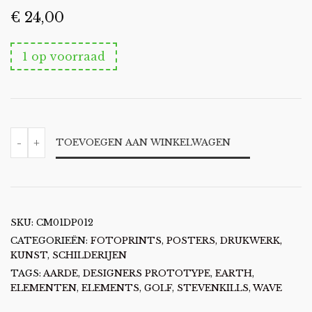
€
24,00
1 op voorraad
EARTH
-
+
TOEVOEGEN AAN WINKELWAGEN
WAVE
AANTAL
SKU:
CM01DP012
CATEGORIEËN:
FOTOPRINTS
,
POSTERS, DRUKWERK,
KUNST
,
SCHILDERIJEN
TAGS:
AARDE
,
DESIGNERS PROTOTYPE
,
EARTH
,
ELEMENTEN
,
ELEMENTS
,
GOLF
,
STEVENKILLS
,
WAVE