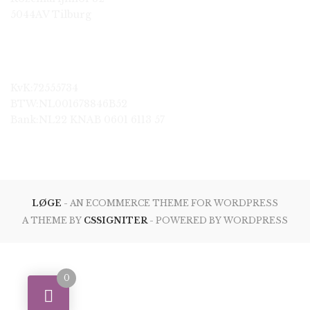
5044AV Tilburg
KvK:72555734
BTW:NL001678846B52
Bank:NL22 KNAB 0601 6113 57
LØGE
- AN ECOMMERCE THEME FOR WORDPRESS
A THEME BY
CSSIGNITER
- POWERED BY WORDPRESS
0