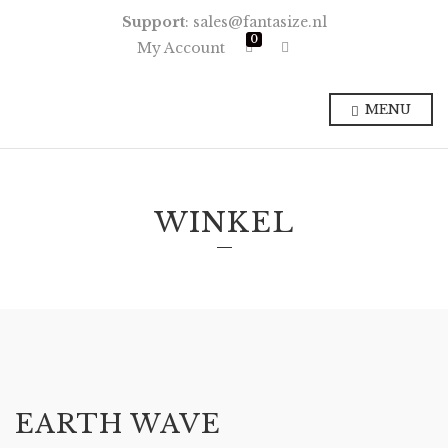
Support
: sales@fantasize.nl
0
E
My Account
x
p
a
n
MENU
d
p
r
o
d
u
c
WINKEL
t
s
e
a
r
c
h
f
o
r
m
EARTH WAVE