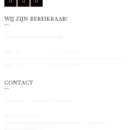
WIJ ZIJN BEREIKBAAR!
Afhalen alleen op afspraak.
Ma - Zo
9.00 - 12.00u
Ma - Zo
19.30 - 20.00u
CONTACT
Fantasize – Fantasize Corporate
(31)(0)6 252 58 717
sales@fantasize.nl | vragen@candle-of-magick.nl
Rozemarijnhof 32