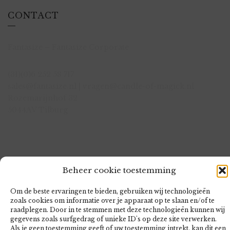
CONTACT
Fantasize – Fantasize Corporate
(31)(0)6 252 58 717
sales@fantasize.nl | vragen@candle-of-magick.nl
Rozemarijnhof 32
5044AV Tilburg
KvK:72555734
Beheer cookie toestemming
BTW:NL001678846B52
Bank:NL22 KNAB 0601 6113 57
Om de beste ervaringen te bieden, gebruiken wij technologieën
zoals cookies om informatie over je apparaat op te slaan en/of te
raadplegen. Door in te stemmen met deze technologieën kunnen wij
gegevens zoals surfgedrag of unieke ID's op deze site verwerken.
Als je geen toestemming geeft of uw toestemming intrekt, kan dit een