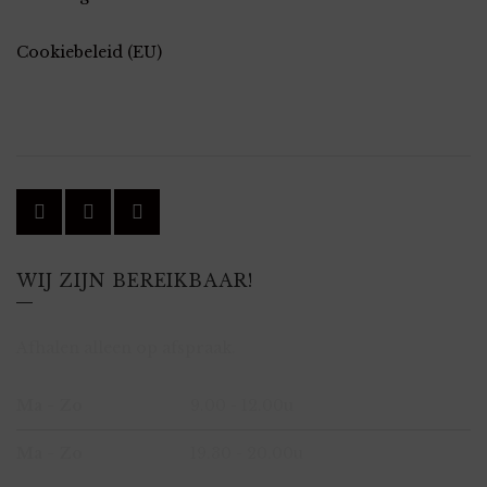
Cookiebeleid (EU)
WIJ ZIJN BEREIKBAAR!
Afhalen alleen op afspraak.
Ma - Zo
9.00 - 12.00u
Ma - Zo
19.30 - 20.00u