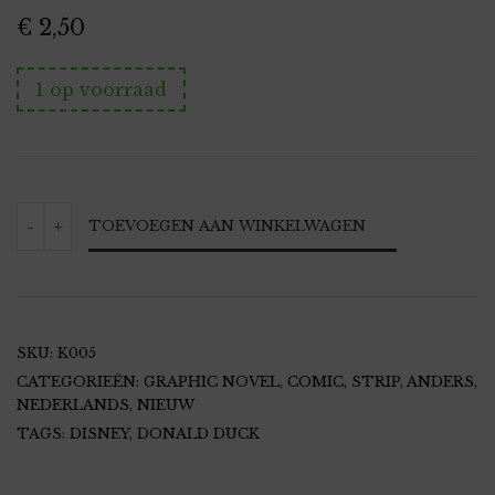
€
2,50
1 op voorraad
DISNEY
-
+
TOEVOEGEN AAN WINKELWAGEN
-
DONALD
DUCK
NR
36
(2022)
AANTAL
SKU:
K005
CATEGORIEËN:
GRAPHIC NOVEL, COMIC, STRIP, ANDERS
,
NEDERLANDS
,
NIEUW
TAGS:
DISNEY
,
DONALD DUCK