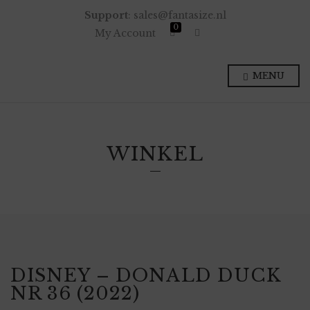
Support
: sales@fantasize.nl
0
E
My Account
x
p
a
n
MENU
d
p
r
o
d
u
c
WINKEL
t
s
e
a
r
c
h
f
o
r
m
DISNEY – DONALD DUCK
NR 36 (2022)