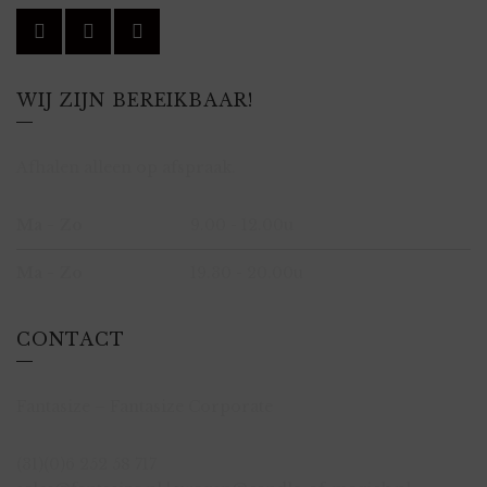
WIJ ZIJN BEREIKBAAR!
Afhalen alleen op afspraak.
Ma - Zo
9.00 - 12.00u
Ma - Zo
19.30 - 20.00u
CONTACT
Fantasize – Fantasize Corporate
(31)(0)6 252 58 717