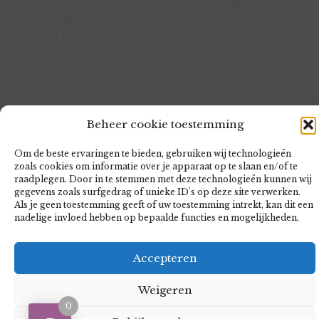
sales@fantasize.nl | vragen@candle-of-magick.nl
Rozemarijnhof 32
5044AV Tilburg
KvK:72555734
Beheer cookie toestemming
BTW:NL001678846B52
Bank:NL22 KNAB 0601 6113 57
Om de beste ervaringen te bieden, gebruiken wij technologieën
zoals cookies om informatie over je apparaat op te slaan en/of te
raadplegen. Door in te stemmen met deze technologieën kunnen wij
gegevens zoals surfgedrag of unieke ID's op deze site verwerken.
Als je geen toestemming geeft of uw toestemming intrekt, kan dit een
nadelige invloed hebben op bepaalde functies en mogelijkheden.
LØGE
- AN ECOMMERCE THEME FOR WORDPRESS
A THEME BY
CSSIGNITER
- POWERED BY WORDPRESS
Accepteren
Weigeren
0