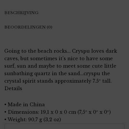
BESCHRIJVING
BEOORDELINGEN (0)
Going to the beach rocks… Cryspu loves dark
caves, but sometimes it’s nice to have some
surf, sun and maybe to meet some cute little
sunbathing quartz in the sand…cryspu the
crystal spirit stands approximately 7.5″ tall.
Details
• Made in China
• Dimensions: 19,1 x 0 x 0 cm (7,5″ x 0″ x 0″)
• Weight: 90,7 g (3,2 oz)