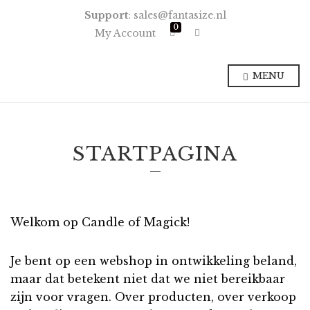
Support
: sales@fantasize.nl
0
E
My Account
x
p
a
n
MENU
d
p
r
o
d
u
c
STARTPAGINA
t
s
e
a
r
c
h
f
Welkom op Candle of Magick!
o
r
m
Je bent op een webshop in ontwikkeling beland,
maar dat betekent niet dat we niet bereikbaar
zijn voor vragen. Over producten, over verkoop