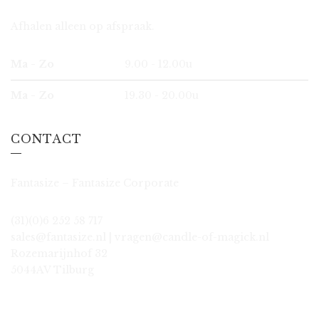
Afhalen alleen op afspraak.
Ma - Zo
9.00 - 12.00u
Ma - Zo
19.30 - 20.00u
CONTACT
Fantasize – Fantasize Corporate
(31)(0)6 252 58 717
sales@fantasize.nl | vragen@candle-of-magick.nl
Rozemarijnhof 32
5044AV Tilburg