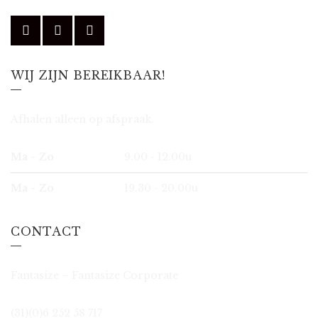
WIJ ZIJN BEREIKBAAR!
Afhalen alleen op afspraak.
Ma - Zo
9.00 - 12.00u
Ma - Zo
19.30 - 20.00u
CONTACT
Fantasize – Fantasize Corporate
(31)(0)6 252 58 717