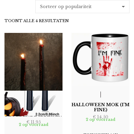
GESORTEERD
TOONT ALLE 4 RESULTATEN
OP
POPULARITEIT
HALLOWEEN MOK (I’M
HALLOWEEN
FINE)
BLOEDENDE KAARSEN
€
14,50
2 op voorraad
€
11,95
2 op voorraad